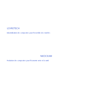
LOIRETECH
Industrialisation des composites pour l’ensemble des marchés
NEOCEAM
Production des composites pour l’économie verte et la santé