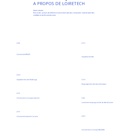
A PROPOS DE LOIRETECH
Notre volonté :
Être un des acteurs de référence dans le domaine des composites à destination des
mobilités et de l’économie verte
2002
2015
Création de MPLAST
Acquisition de Allio
2004
Acquisition de Loire Modelage
2018
Regroupement des sites historiques
2012
2022
Création de la marque Loiretech
Lancement du programme de diversification
2013
2025
Création de Loiretech Canada
Création de la marque NEOCEAM